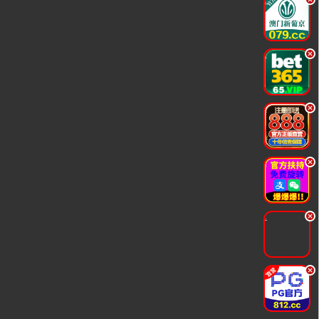
.
.
.
.
.
.